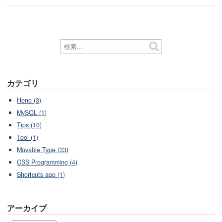
カテゴリ
Hono (3)
MySQL (1)
Tips (10)
Tool (1)
Movable Type (33)
CSS Programming (4)
Shortcuts app (1)
アーカイブ