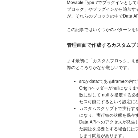
Movable Type 7でプラグインと
ブロック」やプラグインから追加す
が、それらのブロックの中でData 
この記事ではいくつかのパターンを
管理画面で作成するカスタムブ
まず最初に「カスタムブロック」を
際のところなかなか厳しいです。
srcがdata:であるiframeの
Originヘッダーがnullになります。
数に対して null を指定する必
セス可能にするという設定に
カスタムスクリプトで実行す
になり、実行毎の状態を保存
Data APIへのアクセスが
た認証を必要とする場合には
しまう問題があります。