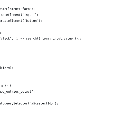
eateElement("form");
reateElement("input");
createElement("button");
;
"click", () => search({ term: input.value }));
;
d(form);
rm }) {
hed_entries_select";
nt.querySelector(`#${selectId}`);