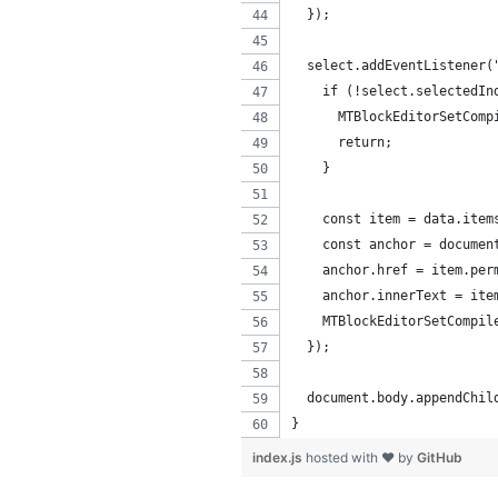
  });
  select.addEventListener(
    if (!select.selectedIn
      MTBlockEditorSetComp
      return;
    }
    const item = data.item
    const anchor = documen
    anchor.href = item.per
    anchor.innerText = ite
    MTBlockEditorSetCompil
  });
  document.body.appendChil
}
index.js
hosted with ❤ by
GitHub