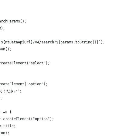
archParams();
m);
`${mtDataApiUrl}/v4/search?${params.toString()}`);
son();
createElement("select");
reateElement("option");
択してください";
);
) => {
t.createElement("option");
m.title;
ion);