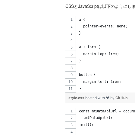
CSSとJavaScriptは以下のように
a {
  pointer-events: none;
}
a + form {
  margin-top: 1rem;
}
button {
  margin-left: 1rem;
}
style.css
hosted with ❤ by
GitHub
const mtDataApiUrl = docum
  .mtDataApiUrl;
init();