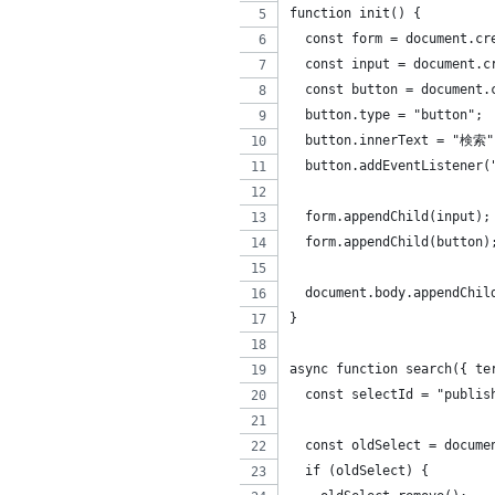
function init() {
  const form = document.cr
  const input = document.c
  const button = document.
  button.type = "button";
  button.innerText = "検索"
  button.addEventListener(
  form.appendChild(input);
  form.appendChild(button)
  document.body.appendChil
}
async function search({ te
  const selectId = "publis
  const oldSelect = docume
  if (oldSelect) {