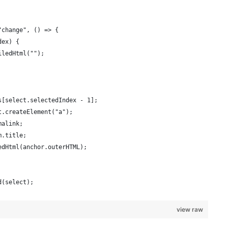
"change", () => {
dex) {
iledHtml("");
s[select.selectedIndex - 1];
t.createElement("a");
malink;
m.title;
edHtml(anchor.outerHTML);
d(select);
view raw