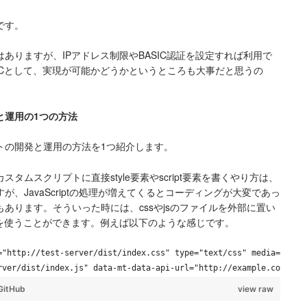
です。
ありますが、IPアドレス制限やBASIC認証を設定すれば利用で
oCとして、実現が可能かどうかというところも大事だと思うの
と運用の1つの方法
トの開発と運用の方法を1つ紹介します。
タムスクリプトに直接style要素やscript要素を書くやり方は、
、JavaScriptの処理が増えてくるとコーディングが大変であっ
あります。そういった時には、cssやjsのファイルを外部に置い
込む方法を使うことができます。例えば以下のような感じです。
="http://test-server/dist/index.css" type="text/css" media="scre
rver/dist/index.js" data-mt-data-api-url="http://example.com/cgi
GitHub
view raw