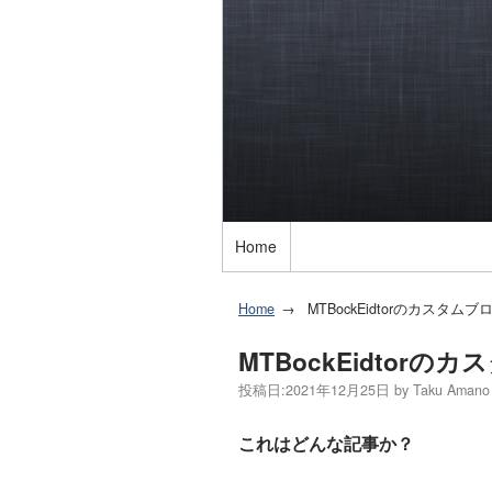
Home
Home
MTBockEidtorのカスタムブ
MTBockEidtorの
投稿日:
2021年12月25日
by
Taku Amano
これはどんな記事か？