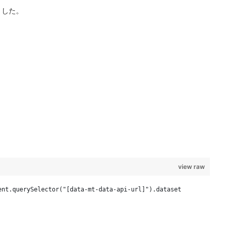
しました。
view raw
ent.querySelector("[data-mt-data-api-url]").dataset