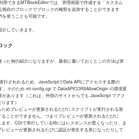
して利用できるMTBlockEditorでは、管理画面で作成する「カスタム
る独自のブロックでブロックの種類を追加することができます
APIを使うことも可能です。
紹介していきます。
ロック
使った例の紹介になりますが、最初に書いておくとこの方法は実
内で実行されれるため、JavaScriptでData APIにアクセスする際の
そのため mt-config.cgi で DataAPICORSAllowOrigin の環境変
要があります（これは、外部のサイトからでも JavaScript でアク
なります）
るためプレビューが更新されるたびにスクリプトが実行される形
することができません。つまりプレビューが更新されるたびに
発生します。CGIで実行している時にはレスポンスが悪くなったり、ま
プレビューが更新されるたびに認証が発生する形になったりして