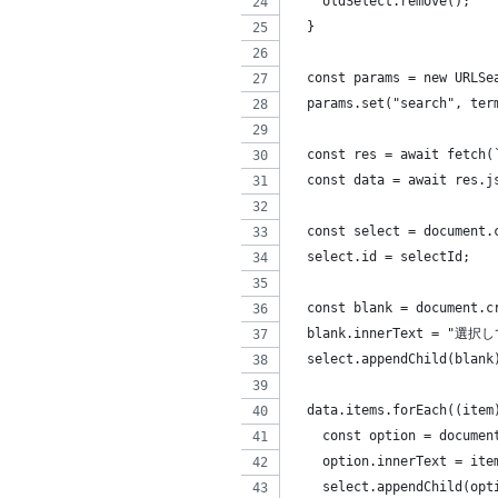
    oldSelect.remove();
  }
  const params = new URLSe
  params.set("search", ter
  const res = await fetch(
  const data = await res.j
  const select = document.
  select.id = selectId;
  const blank = document.c
  blank.innerText = "選
  select.appendChild(blank
  data.items.forEach((item
    const option = documen
    option.innerText = ite
    select.appendChild(opt