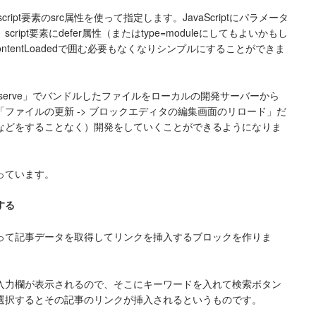
tはscript要素のsrc属性を使って指定します。JavaScriptにパラメータ
ript要素にdefer属性（またはtype=moduleにしてもよいかもし
ntentLoadedで囲む必要もなくなりシンプルにすることができま
ack serve」でバンドルしたファイルをローカルの開発サーバーから
ファイルの更新 -> ブロックエディタの編集画面のリロード」だ
などをすることなく）開発をしていくことができるようになりま
っています。
する
を使って記事データを取得してリンクを挿入するブロックを作りま
入力欄が表示されるので、そこにキーワードを入れて検索ボタン
選択するとその記事のリンクが挿入されるというものです。